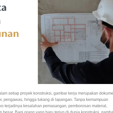
am setiap proyek konstruksi, gambar kerja merupakan dokum
ktor, pengawas, hingga tukang di lapangan. Tanpa kemampuan
ko terjadinya kesalahan pemasangan, pemborosan material,
besar. Bagi orang yang baru terjun di dunia konstruksi, gamba