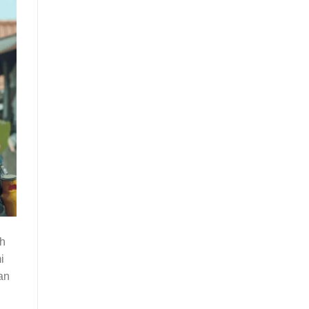
ih
i
an