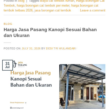
Posted in
Blog
|
Tagged
biaya cat tembok rumah
,
Harga Borongan Cat
Tembok
,
harga borongan cat tembok per meter
,
harga borongan cat
tembok terbaru 2026
,
jasa borongan cat tembok
Leave a comment
BLOG
Harga Jasa Pasang Kanopi Sesuai Bahan
dan Ukuran
POSTED ON
JULY 31, 2026
BY
DESI TRI WULANDARI
31
Jul