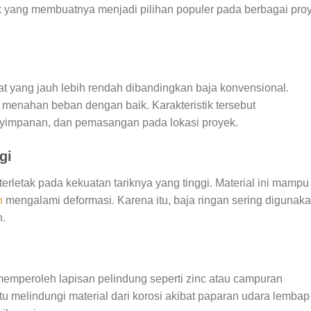
tik yang membuatnya menjadi pilihan populer pada berbagai pro
at yang jauh lebih rendah dibandingkan baja konvensional.
u menahan beban dengan baik. Karakteristik tersebut
impanan, dan pemasangan pada lokasi proyek.
gi
erletak pada kekuatan tariknya yang tinggi. Material ini mampu
h
mengalami deformasi. Karena itu, baja ringan sering digunak
n.
memperoleh lapisan pelindung seperti zinc atau campuran
u melindungi material dari korosi akibat paparan udara lembap