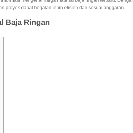
 informasi mengenai harga material baja ringan terbaru. Denga
proyek dapat berjalan lebih efisien dan sesuai anggaran.
al Baja Ringan