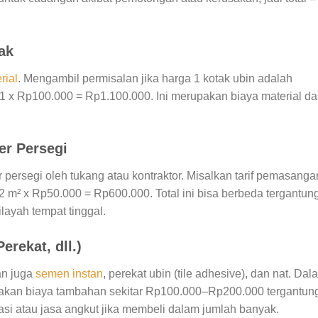
ak
rial
. Mengambil permisalan jika harga 1 kotak ubin adalah
1 x Rp100.000 = Rp1.100.000. Ini merupakan biaya material da
er Persegi
persegi oleh tukang atau kontraktor. Misalkan tarif pemasanga
2 m² x Rp50.000 = Rp600.000. Total ini bisa berbeda tergantun
layah tempat tinggal.
erekat, dll.)
an juga
semen instan
, perekat ubin (tile adhesive), dan nat. Dal
makan biaya tambahan sekitar Rp100.000–Rp200.000 tergantun
asi atau jasa angkut jika membeli dalam jumlah banyak.