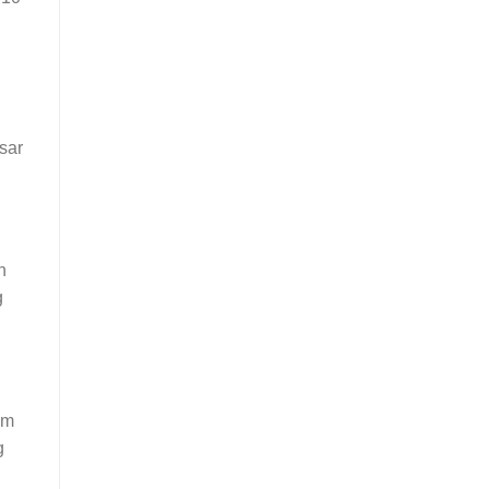
sar
n
g
am
g