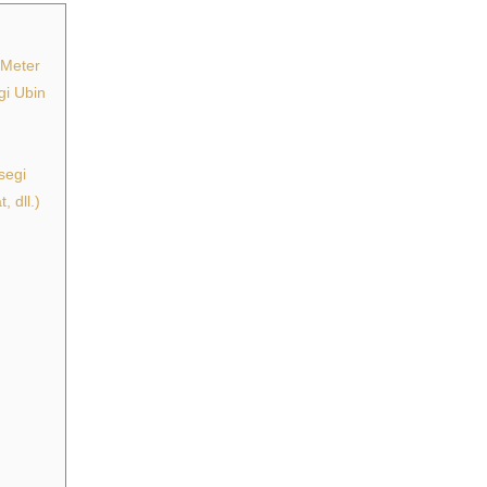
 Meter
gi Ubin
segi
 dll.)