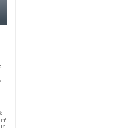
a
,
a
k
2 m²
 10