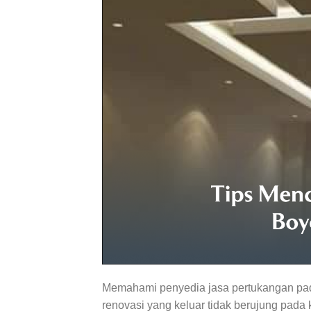
Memahami penyedia jasa pertukangan pada e
renovasi yang keluar tidak berujung pada 