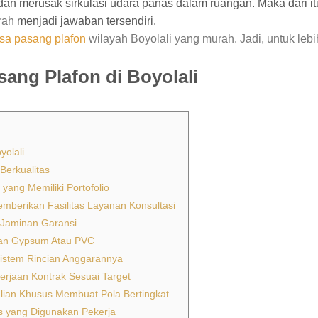
n merusak sirkulasi udara panas dalam ruangan. Maka dari it
rah
menjadi jawaban tersendiri.
asa pasang plafon
wilayah Boyolali yang murah. Jadi, untuk lebi
sang Plafon di Boyolali
yolali
Berkualitas
ang Memiliki Portofolio
mberikan Fasilitas Layanan Konsultasi
 Jaminan Garansi
pan Gypsum Atau PVC
istem Rincian Anggarannya
rjaan Kontrak Sesuai Target
hlian Khusus Membuat Pola Bertingkat
s yang Digunakan Pekerja