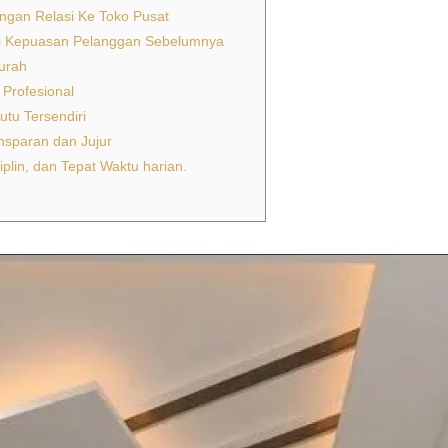
ingan Relasi Ke Toko Pusat
ni Kepuasan Pelanggan Sebelumnya
Murah
 Profesional
tu Tersendiri
nsparan dan Jujur
plin, dan Tepat Waktu harian.