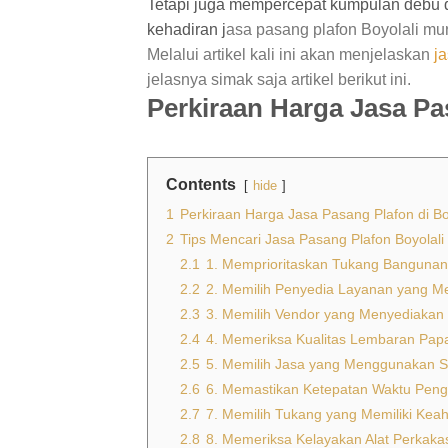
Tetapi juga mempercepat kumpulan debu da
kehadiran j
asa pasang plafon Boyolali mu
Melalui artikel kali ini akan menjelaskan
j
jelasnya simak saja artikel berikut ini.
Perkiraan Harga Jasa Pa
Contents
hide
1
Perkiraan Harga Jasa Pasang Plafon di Bo
2
Tips Mencari Jasa Pasang Plafon Boyolali 
2.1
1. Memprioritaskan Tukang Bangunan y
2.2
2. Memilih Penyedia Layanan yang Me
2.3
3. Memilih Vendor yang Menyediakan
2.4
4. Memeriksa Kualitas Lembaran Pa
2.5
5. Memilih Jasa yang Menggunakan S
2.6
6. Memastikan Ketepatan Waktu Penge
2.7
7. Memilih Tukang yang Memiliki Kea
2.8
8. Memeriksa Kelayakan Alat Perkaka