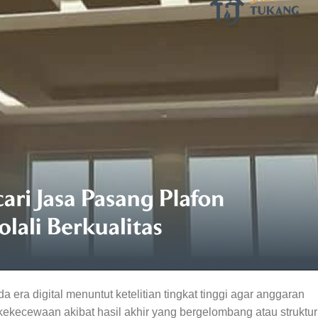
ra digital menuntut ketelitian tingkat tinggi agar anggaran
kekecewaan akibat hasil akhir yang bergelombang atau struktur