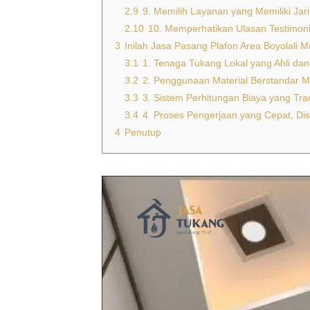
2.9
9. Memilih Layanan yang Memiliki Jar
2.10
10. Memperhatikan Ulasan Testimo
3
Inilah Jasa Pasang Plafon Area Boyolali 
3.1
1. Tenaga Tukang Lokal yang Ahli dan
3.2
2. Penggunaan Material Berstandar Mu
3.3
3. Sistem Perhitungan Biaya yang Tra
3.4
4. Proses Pengerjaan yang Cepat, Disi
4
Penutup