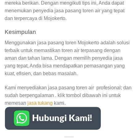
mereka berikan. Dengan mengikuti tips ini, Anda dapat
menemukan penyedia jasa pasang toren air yang tepat
dan terpercaya di Mojokerto.
Kesimpulan
Menggunakan jasa pasang toren Mojokerto adalah solusi
terbaik untuk memastikan toren air terpasang dengan
aman dan tahan lama. Dengan memilih penyedia jasa
yang tepat, Anda bisa mendapatkan pemasangan yang
kuat, efisien, dan bebas masalah.
Kami menyediakan jasa pasang toren air profesional; dan
sudah berpengalaman . klik tombol dibawah ini untuk
memesan
jasa tukang
kami.