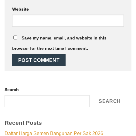
Website
Save my name, email, and website in this
browser for the next time I comment.
Search
SEARCH
Recent Posts
Daftar Harga Semen Bangunan Per Sak 2026