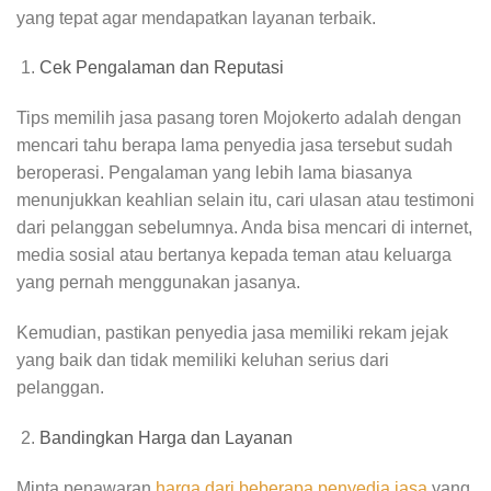
yang tepat agar mendapatkan layanan terbaik.
Cek Pengalaman dan Reputasi
Tips memilih jasa pasang toren Mojokerto adalah dengan
mencari tahu berapa lama penyedia jasa tersebut sudah
beroperasi. Pengalaman yang lebih lama biasanya
menunjukkan keahlian selain itu, cari ulasan atau testimoni
dari pelanggan sebelumnya. Anda bisa mencari di internet,
media sosial atau bertanya kepada teman atau keluarga
yang pernah menggunakan jasanya.
Kemudian, pastikan penyedia jasa memiliki rekam jejak
yang baik dan tidak memiliki keluhan serius dari
pelanggan.
Bandingkan Harga dan Layanan
Minta penawaran
harga dari beberapa penyedia jasa
yang