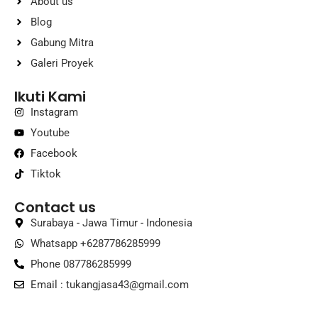
About us
Blog
Gabung Mitra
Galeri Proyek
Ikuti Kami
Instagram
Youtube
Facebook
Tiktok
Contact us
Surabaya - Jawa Timur - Indonesia
Whatsapp +6287786285999
Phone 087786285999
Email :
tukangjasa43@gmail.com