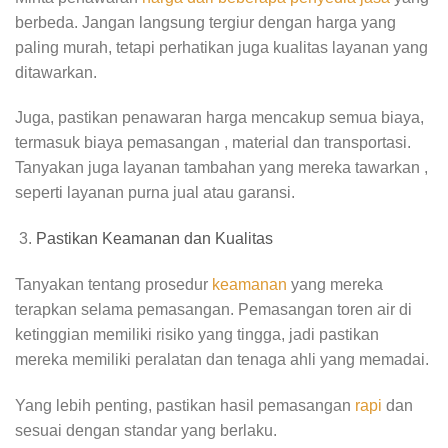
berbeda. Jangan langsung tergiur dengan harga yang
paling murah, tetapi perhatikan juga kualitas layanan yang
ditawarkan.
Juga, pastikan penawaran harga mencakup semua biaya,
termasuk biaya pemasangan , material dan transportasi.
Tanyakan juga layanan tambahan yang mereka tawarkan ,
seperti layanan purna jual atau garansi.
Pastikan Keamanan dan Kualitas
Tanyakan tentang prosedur
keamanan
yang mereka
terapkan selama pemasangan. Pemasangan toren air di
ketinggian memiliki risiko yang tingga, jadi pastikan
mereka memiliki peralatan dan tenaga ahli yang memadai.
Yang lebih penting, pastikan hasil pemasangan
rapi
dan
sesuai dengan standar yang berlaku.