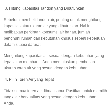
Hitung Kapasitas Tandon yang Dibutuhkan
Sebelum membeli tandon air, penting untuk menghitung
kapasitas atau ukuran air yang dibutuhkan. Hal ini
melibatkan perkiraan konsumsi air harian, jumlah
penghuni rumah dan kebutuhan khusus seperti keperluan
dalam situasi darurat.
Menghitung kapasitas air sesuai dengan kebutuhan yang
tepat akan membantu Anda memutuskan pembelian
ukuran toren air yang sesuai dengan kebutuhan.
Pilih Toren Air yang Tepat
Tidak semua toren air dibuat sama. Pastikan untuk memilih
tangki air berkualitas yang sesuai dengan kebutuhan
Anda.