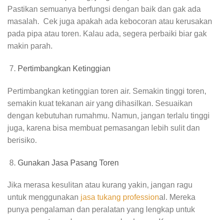
Pastikan semuanya berfungsi dengan baik dan gak ada
masalah. Cek juga apakah ada kebocoran atau kerusakan
pada pipa atau toren. Kalau ada, segera perbaiki biar gak
makin parah.
Pertimbangkan Ketinggian
Pertimbangkan ketinggian toren air. Semakin tinggi toren,
semakin kuat tekanan air yang dihasilkan. Sesuaikan
dengan kebutuhan rumahmu. Namun, jangan terlalu tinggi
juga, karena bisa membuat pemasangan lebih sulit dan
berisiko.
Gunakan Jasa Pasang Toren
Jika merasa kesulitan atau kurang yakin, jangan ragu
untuk menggunakan
jasa tukang profession
al. Mereka
punya pengalaman dan peralatan yang lengkap untuk