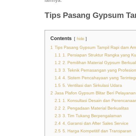
lainnya.
Tips Pasang Gypsum Ta
Contents
hide
1
Tips Pasang Gypsum Tampil Rapi dam A
1.1
1. Persiapan Struktur Rangka yang Ku
1.2
2. Pemilihan Material Gypsum Berkual
1.3
3. Teknik Pemasangan yang Profesion
1.4
4. Sistem Pencahayaan yang Terinteg
1.5
5. Ventilasi dan Sirkulasi Udara
2
Jasa Plafon Gypsum Blitar Beri Pelayana
2.1
1. Konsultasi Desain dan Perencanaa
2.2
2. Pengadaan Material Berkualitas
2.3
3. Tim Tukang Berpengalaman
2.4
4. Garansi dan After Sales Service
2.5
5. Harga Kompetitif dan Transparan