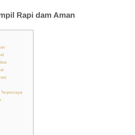
mpil Rapi dam Aman
man
at
itas
al
rasi
n Terpercaya
n