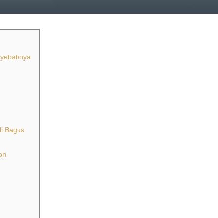
nyebabnya
li Bagus
on