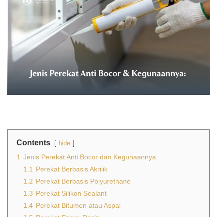
Contents
hide
1
Jenis Perekat Anti Bocor dan Kegunaannya
1.1
Perekat Berbasis Akrilik
1.2
Perekat Berbasis Polyurethane
1.3
Perekat Silikon Sealant
1.4
Perekat Bitumen atau Aspal