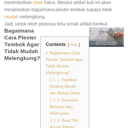
menimbulkan
retak
halus. Melalui artikel kali ini akan
menjelaskan bagaimana plester tembok supaya tidak
mudah
melengkung.
Jadi, untuk lebih jelasnya bisa simak artikel berikut.
Bagaimana
Cara Plester
Tembok Agar
Contents
hide
Tidak Mudah
1
Bagaimana Cara
Melengkung?
Plester Tembok Agar
Tidak Mudah
Melengkung?
1.1
1. Pastikan
Dinding Bersih
dan Bebas Debu
1.2
2. Gunakan
Benang atau
Waterpass
1.3
3. Buat Titik
Acuan Plester