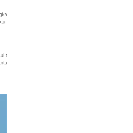
ngka
tur
lit
ntu