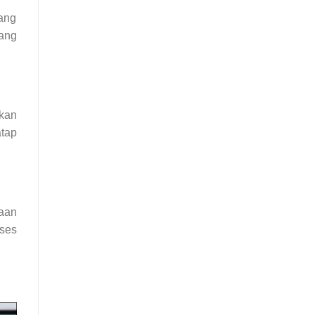
yang
ang
bkan
atap
naan
oses