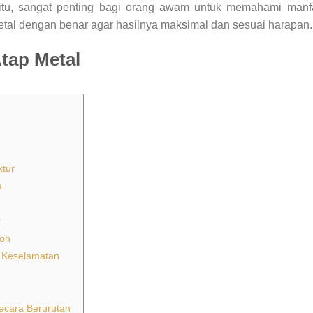
itu, sangat penting bagi orang awam untuk memahami manfa
etal dengan benar agar hasilnya maksimal dan sesuai harapan.
tap Metal
ktur
a
t
koh
n Keselamatan
ecara Berurutan