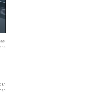
asi
rena
 dan
uhan