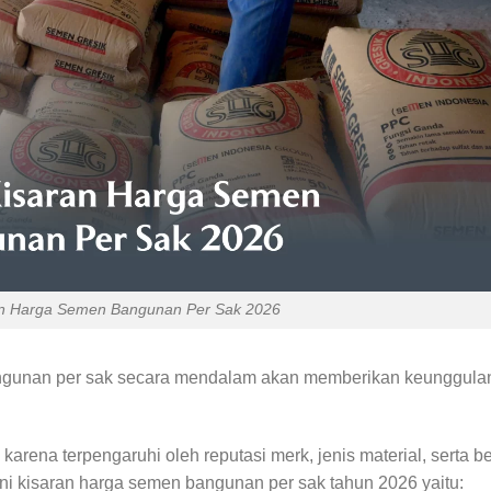
an Harga Semen Bangunan Per Sak 2026
angunan per sak secara mendalam akan memberikan keunggula
arena terpengaruhi oleh reputasi merk, jenis material, serta be
ini kisaran harga semen bangunan per sak tahun 2026 yaitu: