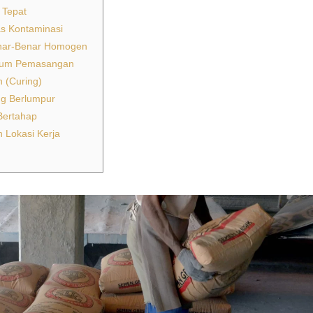
 Tepat
as Kontaminasi
enar-Benar Homogen
elum Pemasangan
 (Curing)
ng Berlumpur
Bertahap
 Lokasi Kerja