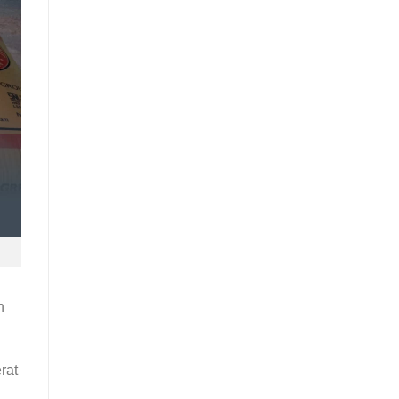
n
rat