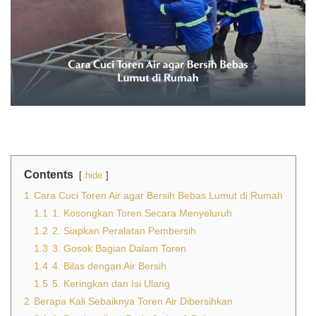
Contents
hide
1
Cara Cuci Toren Air agar Bersih Bebas Lumut di Rumah
1.1
1. Kosongkan Toren Secara Menyeluruh
1.2
2. Siapkan Peralatan Pembersih
1.3
3. Gosok Bagian Dalam Toren
1.4
4. Bilas dengan Air Bersih
1.5
5. Keringkan dan Isi Ulang
2
Berapa Kali Sebaiknya Toren Air Dibersihkan