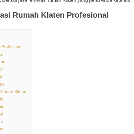
. Berikut jasa renovasi rumah Klaten yang perlu Anda ketahui!
si Rumah Klaten Profesional
Profesional
as
kur
ti
at
aan
 Rumah Klaten
uh
ntu
an
or
an