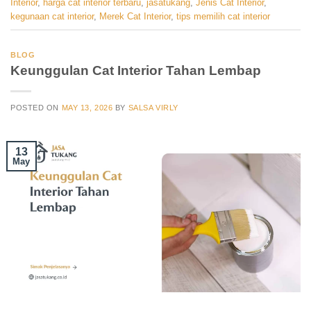
Interior
,
harga cat interior terbaru
,
jasatukang
,
Jenis Cat Interior
,
kegunaan cat interior
,
Merek Cat Interior
,
tips memilih cat interior
BLOG
Keunggulan Cat Interior Tahan Lembap
POSTED ON
MAY 13, 2026
BY
SALSA VIRLY
13
May