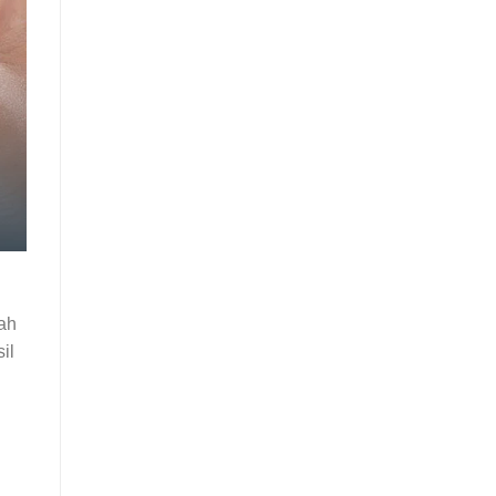
dah
il