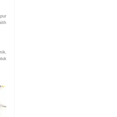
apur
ilih
ik.
ntuk