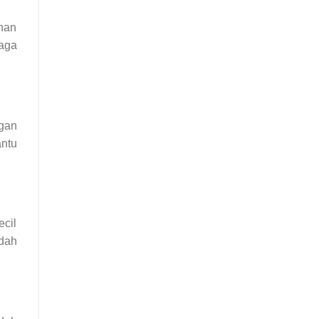
ahan
aga
ngan
antu
ecil
udah