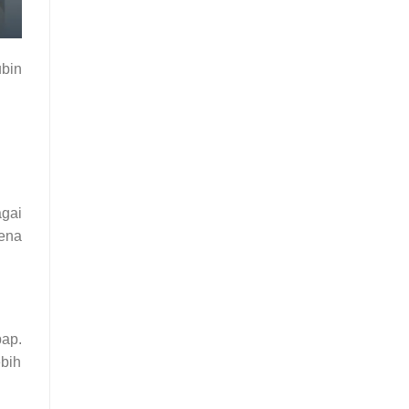
ubin
gai
ena
bap.
ebih