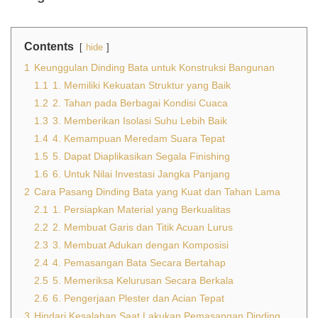
Contents
hide
1
Keunggulan Dinding Bata untuk Konstruksi Bangunan
1.1
1. Memiliki Kekuatan Struktur yang Baik
1.2
2. Tahan pada Berbagai Kondisi Cuaca
1.3
3. Memberikan Isolasi Suhu Lebih Baik
1.4
4. Kemampuan Meredam Suara Tepat
1.5
5. Dapat Diaplikasikan Segala Finishing
1.6
6. Untuk Nilai Investasi Jangka Panjang
2
Cara Pasang Dinding Bata yang Kuat dan Tahan Lama
2.1
1. Persiapkan Material yang Berkualitas
2.2
2. Membuat Garis dan Titik Acuan Lurus
2.3
3. Membuat Adukan dengan Komposisi
2.4
4. Pemasangan Bata Secara Bertahap
2.5
5. Memeriksa Kelurusan Secara Berkala
2.6
6. Pengerjaan Plester dan Acian Tepat
3
Hindari Kesalahan Saat Lakukan Pemasangan Dinding