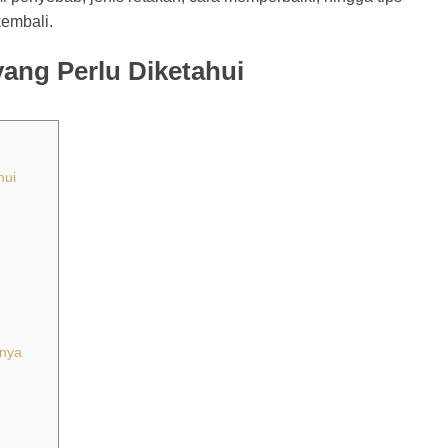
kembali.
ang Perlu Diketahui
hui
knya