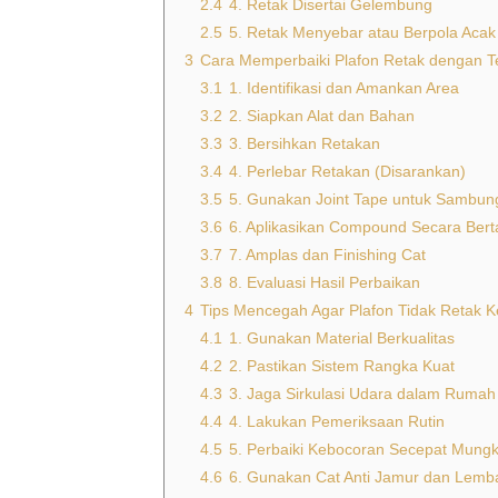
2.4
4. Retak Disertai Gelembung
2.5
5. Retak Menyebar atau Berpola Acak
3
Cara Memperbaiki Plafon Retak dengan T
3.1
1. Identifikasi dan Amankan Area
3.2
2. Siapkan Alat dan Bahan
3.3
3. Bersihkan Retakan
3.4
4. Perlebar Retakan (Disarankan)
3.5
5. Gunakan Joint Tape untuk Sambun
3.6
6. Aplikasikan Compound Secara Ber
3.7
7. Amplas dan Finishing Cat
3.8
8. Evaluasi Hasil Perbaikan
4
Tips Mencegah Agar Plafon Tidak Retak K
4.1
1. Gunakan Material Berkualitas
4.2
2. Pastikan Sistem Rangka Kuat
4.3
3. Jaga Sirkulasi Udara dalam Rumah
4.4
4. Lakukan Pemeriksaan Rutin
4.5
5. Perbaiki Kebocoran Secepat Mungk
4.6
6. Gunakan Cat Anti Jamur dan Lemb