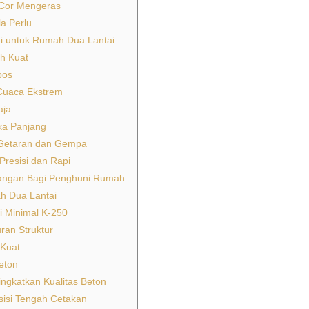
 Cor Mengeras
a Perlu
gi untuk Rumah Dua Lantai
h Kuat
pos
Cuaca Ekstrem
aja
ka Panjang
 Getaran dan Gempa
Presisi dan Rapi
angan Bagi Penghuni Rumah
h Dua Lantai
i Minimal K-250
ran Struktur
 Kuat
eton
ngkatkan Kualitas Beton
sisi Tengah Cetakan