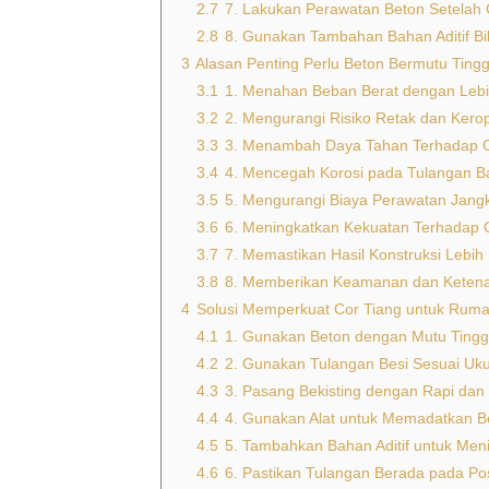
2.7
7. Lakukan Perawatan Beton Setelah
2.8
8. Gunakan Tambahan Bahan Aditif Bil
3
Alasan Penting Perlu Beton Bermutu Ting
3.1
1. Menahan Beban Berat dengan Lebi
3.2
2. Mengurangi Risiko Retak dan Kero
3.3
3. Menambah Daya Tahan Terhadap 
3.4
4. Mencegah Korosi pada Tulangan B
3.5
5. Mengurangi Biaya Perawatan Jang
3.6
6. Meningkatkan Kekuatan Terhadap
3.7
7. Memastikan Hasil Konstruksi Lebih 
3.8
8. Memberikan Keamanan dan Keten
4
Solusi Memperkuat Cor Tiang untuk Ruma
4.1
1. Gunakan Beton dengan Mutu Tingg
4.2
2. Gunakan Tulangan Besi Sesuai Uku
4.3
3. Pasang Bekisting dengan Rapi dan
4.4
4. Gunakan Alat untuk Memadatkan B
4.5
5. Tambahkan Bahan Aditif untuk Meni
4.6
6. Pastikan Tulangan Berada pada Po