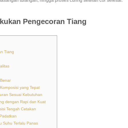
masangan tulangan, hingga proses curing setelah cor selesai.
akukan Pengecoran Tiang
n Tiang
litas
 Benar
Komposisi yang Tepat
uran Sesuai Kebutuhan
ang dengan Rapi dan Kuat
sisi Tengah Cetakan
 Padatkan
u Suhu Terlalu Panas