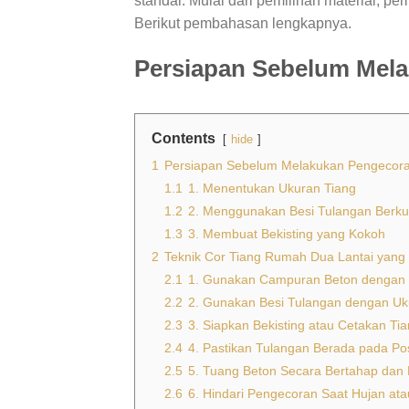
standar. Mulai dari pemilihan material, pe
Berikut pembahasan lengkapnya.
Persiapan Sebelum Mel
Contents
hide
1
Persiapan Sebelum Melakukan Pengecora
1.1
1. Menentukan Ukuran Tiang
1.2
2. Menggunakan Besi Tulangan Berkua
1.3
3. Membuat Bekisting yang Kokoh
2
Teknik Cor Tiang Rumah Dua Lantai yang
2.1
1. Gunakan Campuran Beton dengan 
2.2
2. Gunakan Besi Tulangan dengan Uk
2.3
3. Siapkan Bekisting atau Cetakan Ti
2.4
4. Pastikan Tulangan Berada pada Po
2.5
5. Tuang Beton Secara Bertahap dan
2.6
6. Hindari Pengecoran Saat Hujan ata