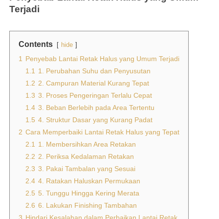
Terjadi
Contents
hide
1
Penyebab Lantai Retak Halus yang Umum Terjadi
1.1
1. Perubahan Suhu dan Penyusutan
1.2
2. Campuran Material Kurang Tepat
1.3
3. Proses Pengeringan Terlalu Cepat
1.4
3. Beban Berlebih pada Area Tertentu
1.5
4. Struktur Dasar yang Kurang Padat
2
Cara Memperbaiki Lantai Retak Halus yang Tepat
2.1
1. Membersihkan Area Retakan
2.2
2. Periksa Kedalaman Retakan
2.3
3. Pakai Tambalan yang Sesuai
2.4
4. Ratakan Haluskan Permukaan
2.5
5. Tunggu Hingga Kering Merata
2.6
6. Lakukan Finishing Tambahan
3
Hindari Kesalahan dalam Perbaikan Lantai Retak