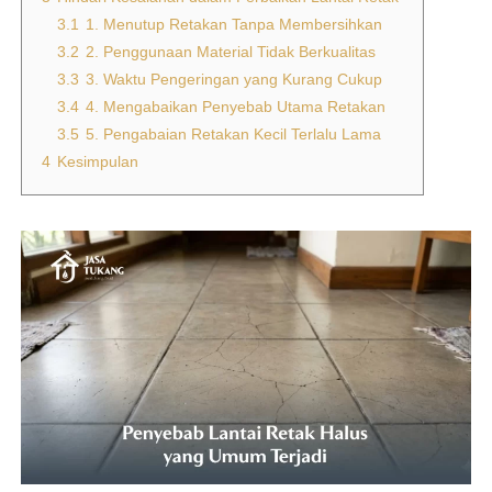
3.1
1. Menutup Retakan Tanpa Membersihkan
3.2
2. Penggunaan Material Tidak Berkualitas
3.3
3. Waktu Pengeringan yang Kurang Cukup
3.4
4. Mengabaikan Penyebab Utama Retakan
3.5
5. Pengabaian Retakan Kecil Terlalu Lama
4
Kesimpulan