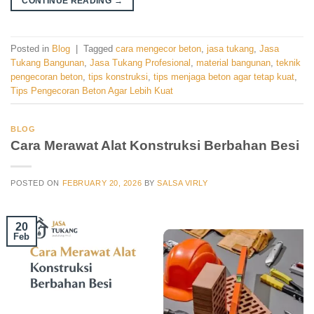
CONTINUE READING
→
Posted in
Blog
|
Tagged
cara mengecor beton
,
jasa tukang
,
Jasa
Tukang Bangunan
,
Jasa Tukang Profesional
,
material bangunan
,
teknik
pengecoran beton
,
tips konstruksi
,
tips menjaga beton agar tetap kuat
,
Tips Pengecoran Beton Agar Lebih Kuat
BLOG
Cara Merawat Alat Konstruksi Berbahan Besi
POSTED ON
FEBRUARY 20, 2026
BY
SALSA VIRLY
20
Feb